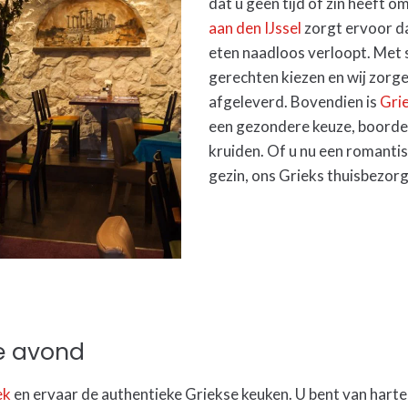
dat u geen tijd of zin heeft o
aan den IJssel
zorgt ervoor da
eten naadloos verloopt. Met s
gerechten kiezen en wij zorg
afgeleverd. Bovendien is
Gri
een gezondere keuze, boorde
kruiden. Of u nu een romantis
gezin, ons Grieks thuisbezorg
se avond
ek
en ervaar de authentieke Griekse keuken. U bent van har